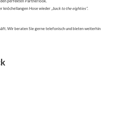
r den perfekten Partnerlook.
der knöchellangen Hose wieder
„back to the eighties“
.
!
äft. Wir beraten Sie gerne telefonisch und bieten weiterhin
ck