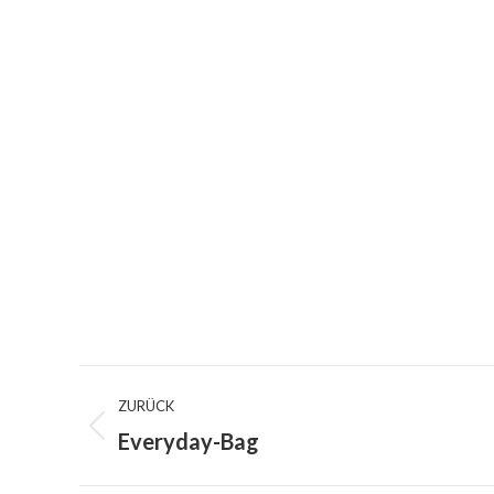
Kommentarnavigation
ZURÜCK
Everyday-Bag
Vorheriger
Beitrag: