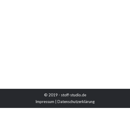
Jeder Meter nur 5,-€/ – 50%!
Unkategorisiert
Von
Anna
16. Juli 2019
Kennen Sie schon unser Outlet? In unserem Outlet
finden Sie jede Menge tolle Stoffe. Ob Baumwolle,
Jersey oder Fleece es ist von allem etwas dabei. Jeder
Meter nur 5,-€*! außerdem: – 50%* auf Deko- und
Polsterstoffe *ab 1m Einkauf
© 2019 - stoff-studio.de
Impressum
|
Datenschutzerklärung