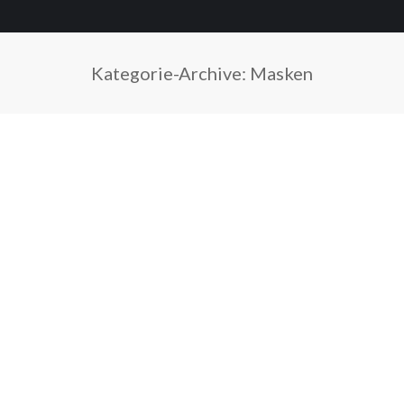
Kategorie-Archive:
Masken
Sie befinden sich hier:
Schrägband, Gummiband, Gummikordel
Masken
Von
Anna
5. Mai 2020
Update Gummi + Bänder: Flachgummi in weiß
Gummikordel in weiß, rot und dunkelbraun Schrägband
in weiß und vielen anderen Farben verfügbar
Wiederverwendbare Mund- und