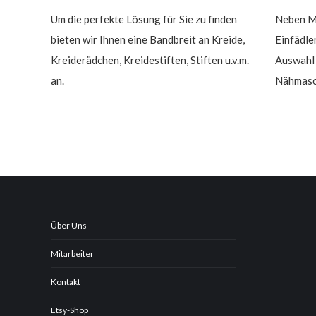
Um die perfekte Lösung für Sie zu finden
Neben Ma
bieten wir Ihnen eine Bandbreit an Kreide,
Einfädle
Kreiderädchen, Kreidestiften, Stiften u.v.m.
Auswahl 
an.
Nähmasc
Über Uns
Mitarbeiter
Kontakt
Etsy-Shop