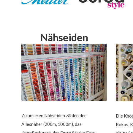
Nähseiden
Zu unseren Nähseiden zählen der
Die Knöp
Allesnäher (200m, 1000m), das
Kokos, K
Knopflochgarn, das Extra Starke Garn,
hin zu 6