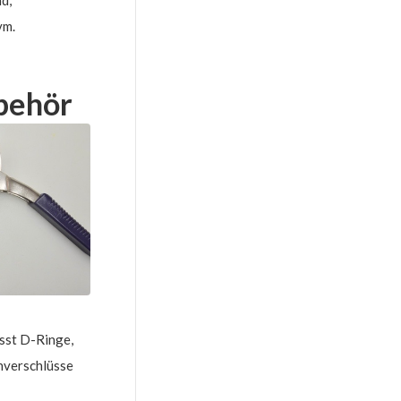
vm.
behör
sst D-Ringe,
hverschlüsse