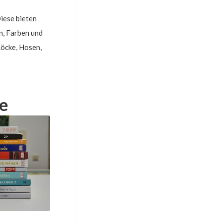
iese bieten
n, Farben und
Röcke, Hosen,
e