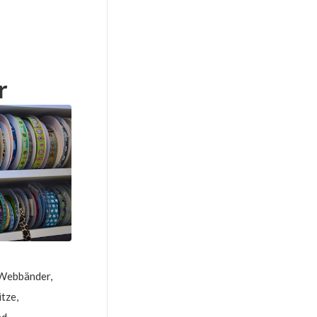
r
 Webbänder,
tze,
d,