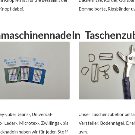
 Knopf dabei.
Bommelborte, Ripsbänder u
maschinennadeln
Taschenzu
y-, über Jeans-, Universal-,
Unser Taschenzubehör umfa
, Leder-, Microtex-, Zwillings-, bis
Versteller, Bodennägel, Dre
ticknadeln haben wir für jeden Stoff
uvm.