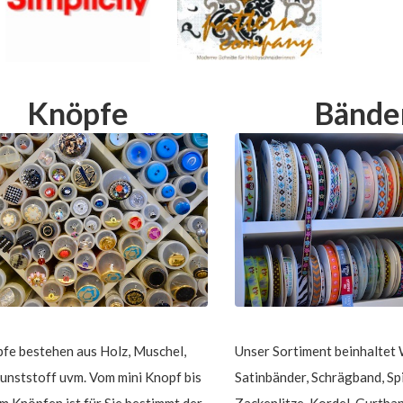
Knöpfe
Bände
fe bestehen aus Holz, Muschel,
Unser Sortiment beinhaltet
unststoff uvm. Vom mini Knopf bis
Satinbänder, Schrägband, Spi
cm Knöpfen ist für Sie bestimmt der
Zackenlitze, Kordel, Gurtban