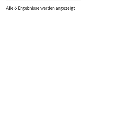
Alle 6 Ergebnisse werden angezeigt
Baby lock Enspire
baby lock enspire – einfach overlocken mit System
Weiterlesen